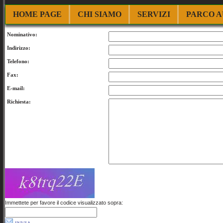
HOME PAGE
CHI SIAMO
SERVIZI
PARCO 
Nominativo:
Indirizzo:
Telefono:
Fax:
E-mail:
Richiesta:
Immettete per favore il codice visualizzato sopra: